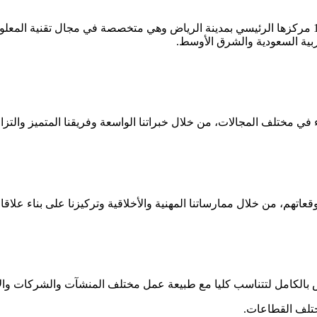
شركة ابتكار واكثر تأسست بموجب السجل التجاري رقم: 1010970147 مركزها الرئيسي بمدينة الرياض وهي
بية السعودية والشرق الأوسط.
 في مختلف المجالات، من خلال خبراتنا الواسعة وفريقنا المتميز والتزامن
عاتهم، من خلال ممارساتنا المهنية والأخلاقية وتركيزنا على بناء علاقات
ص بالكامل لتتناسب كليا مع طبيعة عمل مختلف المنشآت والشركات والأ
مختلف القطاعات.