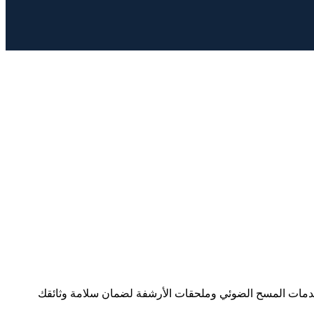
قها بفعالية من خلال أنظمة إدارة الوثائق الإلكترونية (EDMS) وحلول إدارة المحتوى (CMS). نوفر أيضًا خدمات المسح الضوئي وملحقات الأرشفة لضمان سلامة وثائقك