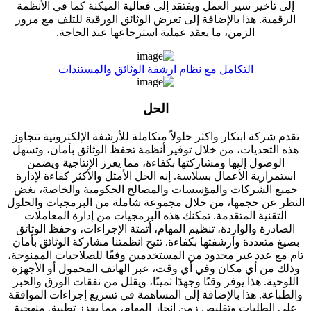
إلى تأخير سير العمل ويفتقد إلى فعالية الميكنة كما في الأنظمة
الرقمية. هذا بالإضافة إلى تعرض الوثائق الورقية للتلف مع مرور
الزمن، ما يعقد عملية استرجاعها عند الحاجة.
التكامل مع نظام ارشفة الوثائق والمستندات
الحل
تقدم شركة ابتكار واكثر حلولاً متكاملة للأرشفة الإلكترونية تتجاوز
هذه التحديات، من خلال توفير أنظمة تحفظ الوثائق بأمان، وتسهل
الوصول إليها ومشاركتها بكفاءة، مما يعزز الإنتاجية ويضمن
استمرارية الأعمال بسلاسة. إنه الحل الأمثل والأكثر كفاءة لإدارة
جميع الشركات والمؤسسات والمصالح الحكومية والخاصة، بغض
النظر عن حجمها، من خلال مجموعة شاملة من البرمجيات والحلول
التقنية المتقدمة. تمكنك هذه البرمجيات من إدارة المعاملات
الصادرة والواردة، تنظيم المهام، أتمتة الإجراءات، وحفظ الوثائق
بصيغ متعددة وأرشفتها بكفاءة. تتيح انظمتنا مشاركة الوثائق بأمان
تام مع عدد غير محدود من المستخدمين وفقًا للصلاحيات الممنوحة،
وذلك من أي مكان وفي أي وقت، عبر الهاتف المحمول أو الأجهزة
اللوحية. هذا يوفر وقتًا وجهدًا ثمينًا، ويقلل من نفقات الورق والحبر
والطباعة. هذا بالإضافة إلى المساهمة في تسريع إجراءات الموافقة
على الطلبات وتقليص زمن إنجاز المهام، مما يعزز تطبيق منهجية