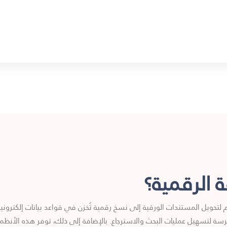
 الرقمية؟
 لتحويل المستندات الورقية إلى نسخ رقمية تُخزن في قواعد بيانات إلكترون
، التعرف الضوئي على الحروف (OCR)، والفهرسة لتسهيل عمليات البحث والاسترجاع. بالإضافة إلى ذلك، توف